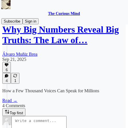
The Curious Mind
Subscribe
Sign in
Why Big Numbers Reveal Big
Truths: The Law of…
Álvaro Muñiz Brea
Sep 21, 2025
6
4
1
How a Few Thousand Voices Can Speak for Millions
Read →
4 Comments
Top first